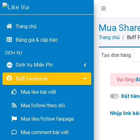
Mua Share
Trang chủ
Trang chủ
Buff 
Bảng giá & cấp bậc
DỊCH VỤ
Tạo đơn hàng
Dịch Vụ Miễn Phí
Buff Facebook
Vui lòng
đ
Mua like bài viết
Đặt hàn
Mua follow/theo dõi
Nhập link bài 
Mua like/follow fanpage
Mua comment bài viết