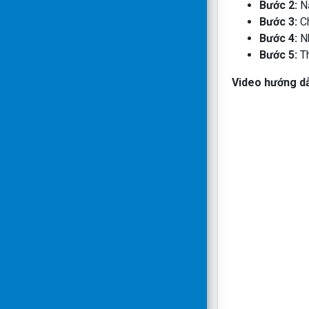
Bước 2:
Nạ
Bước 3:
Ch
Bước 4:
Nh
Bước 5:
Th
Video hướng dẫn