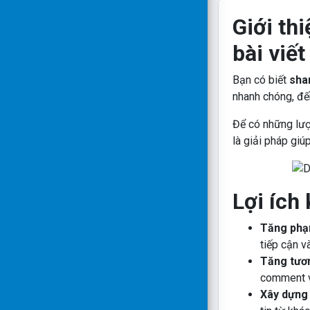
Giới th
bài viế
Bạn có biết
shar
nhanh chóng, đế
Để có những lượ
là giải pháp giú
Lợi ích
Tăng phạm
tiếp cận v
Tăng tươn
comment và
Xây dựng 