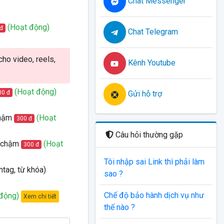
Chat Messenger
(Hoạt động)
đ
Chat Telegram
ho video, reels,
Kênh Youtube
(Hoạt động)
00 đ
Gửi hỗ trợ
 chậm
(Hoạt
300 đ
Câu hỏi thường gặp
ất chậm
(Hoạt
300 đ
Tôi nhập sai Link thì phải làm
htag, từ khóa)
sao ?
Chế độ bảo hành dịch vụ như
động)
Xem chi tiết
thế nào ?