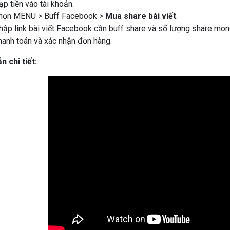
p tiền vào tài khoản.
ọn MENU > Buff Facebook >
Mua share bài viết
.
ập link bài viết Facebook cần buff share và số lượng share mo
anh toán và xác nhận đơn hàng.
 chi tiết: