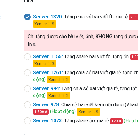
mua.
Server 1320:
Tăng chia sẻ bài viết fb, giá rẻ
:
250 
Xem chi tiết
Chỉ tăng được cho bài viết, ảnh,
KHÔNG
tăng được c
live.
Server 1155:
Tăng share bài viết fb, tăng ổn
1,0
Xem chi tiết
Server 1261:
Tăng chia sẻ bài viết giá rẻ, tăng
động)
Xem chi tiết
Server 994:
Tăng chia sẻ bài viết giá rẻ, tăng r
động)
Xem chi tiết
Server 978:
Chia sẻ bài viết kèm nội dung (#has
(Hoạt động)
Xem chi tiết
1,500 đ
Server 1073:
Tăng share ảo, giá rẻ
(Hoạt 
120 đ