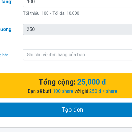
 tăng:
Tối thiểu:
100
- Tối đa:
10,000
 tương
g bắt
Tổng cộng:
25,000 đ
Bạn sẽ buff
100
share
với giá
250 đ
/ share
Tạo đơn