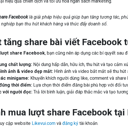
i hiệu quả chiến dịch và tối ưu hóa ngân sách marketing.
hare Facebook
là giải pháp hiệu quả giúp bạn tăng tương tác, ph
 nghiệp bạn thu hút khách hàng và thúc đẩy doanh số.
t tăng share bài viết Facebook 
lượt share Facebook
, bạn cũng nên áp dụng các bí quyết sau 
ung chất lượng:
Nội dung hấp dẫn, hữu ích, thu hút và tạo cảm x
ình ảnh & video đẹp mắt:
Hình ảnh và video bắt mắt sẽ thu hút 
các minigame:
Khuyến khích người dùng like, comment và share
đúng thời điểm:
Lựa chọn thời điểm đăng bài phù hợp với đối tượ
 với người đọc:
Trả lời bình luận, giải đáp thắc mắc và tạo tươn
nh mua lượt share Facebook tại
uy cập website
Likevui.com
và
đăng ký
tài khoản.