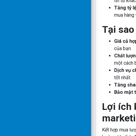
tin từ khá
Tăng tỷ l
mua hàng 
Tại sao
Giá cả hợp
của bạn.
Chất lượng
một cách 
Dịch vụ c
tốt nhất.
Tăng sha
Bảo mật t
Lợi ích
marketi
Kết hợp mua lượ