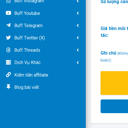
Buff Instagram
Số lượng cần
Buff Youtube
Buff Telegram
Giá tiền mỗi
tác:
Buff Twitter (X)
Buff Threads
Ghi chú
(Khôn
:
buộc)
Dịch Vụ Khác
Kiếm tiền affiliate
Blog bài viết