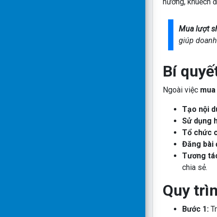
hưởng, khuếch đạ
Mua lượt s
giúp doanh
Bí quyế
Ngoài việc
mua 
Tạo nội d
Sử dụng h
Tổ chức 
Đăng bài 
Tương tác
chia sẻ.
Quy trì
Bước 1:
Tr