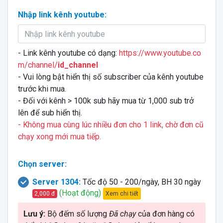
Nhập link kênh youtube:
- Link kênh youtube có dạng:
https://www.youtube.co
m/channel/
id_channel
- Vui lòng bật hiển thị số subscriber của kênh youtube
trước khi mua.
- Đối với kênh > 100k sub hãy mua từ 1,000 sub trở
lên để sub hiển thị.
- Không mua cùng lúc nhiều đơn cho 1 link, chờ đơn cũ
chạy xong mới mua tiếp.
Chọn server:
Server 1304:
Tốc độ 50 - 200/ngày, BH 30 ngày
(Hoạt động)
Xem chi tiết
2,000 đ
Lưu ý:
Bộ đếm số lượng
Đã chạy
của đơn hàng có