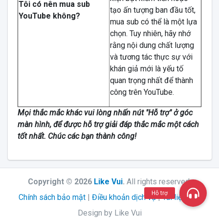
Tôi có nên mua sub
tạo ấn tượng ban đầu tốt,
YouTube không?
mua sub có thể là một lựa
chọn. Tuy nhiên, hãy nhớ
rằng nội dung chất lượng
và tương tác thực sự với
khán giả mới là yếu tố
quan trọng nhất để thành
công trên YouTube.
Mọi thắc mắc khác vui lòng nhấn nút "Hỗ trợ" ở góc
màn hình, để được hỗ trợ giải đáp thắc mắc một cách
tốt nhất. Chúc các bạn thành công!
Copyright © 2026
Like Vui
.
All rights reserved.
Hỗ trợ
Chính sách bảo mật
|
Điều khoản dịch vụ
|
Tài liệu API
Design by Like Vui