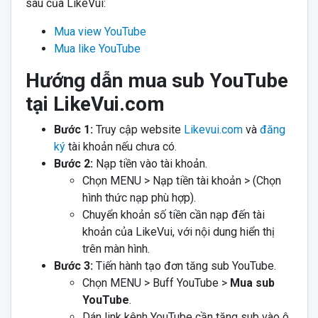
sau của LikeVui:
Mua view YouTube
Mua like YouTube
Hướng dẫn mua sub YouTube
tại LikeVui.com
Bước 1:
Truy cập website
Likevui.com
và
đăng
ký
tài khoản nếu chưa có.
Bước 2:
Nạp tiền vào tài khoản.
Chọn MENU > Nạp tiền tài khoản > (Chọn
hình thức nạp phù hợp).
Chuyển khoản số tiền cần nạp đến tài
khoản của LikeVui, với nội dung hiển thị
trên màn hình.
Bước 3:
Tiến hành tạo đơn tăng sub YouTube.
Chọn MENU > Buff YouTube >
Mua sub
YouTube
.
Dán link kênh YouTube cần tăng sub vào ô