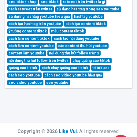
seo tiktok shop
seo tiktok
retweet trên twitter là gì
cách retweet trên twitter
sử dụng hashtag trong seo youttube
sử dụnng hashtag youtube hiêu quả
hashtag youtube
cách tạo hashtag trên youtube
cách tạo content tiktok
ý tưởng content tiktok
mẫu content tiktok
cách làm content tiktok
cách tạo nội dung youtube
cách làm content youtube
các content thu hút youtube
content làm youtube
nội dung thu hút follow trên x
nội dung thu hút follow trên twitter
chạy quảng cáo tiktok
quảng cáo tiktok
cách chạy quảng cáo tiktok
tiktok ads
cách seo youtube
cách seo video youtube hiệu quả
seo video youtube
seo youtube
Copyright © 2026
Like Vui
.
All rights reserved.