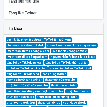
Tăng sub YouTube
Tăng like Twitter
Từ khóa
cách khắc phục livestream TikTok ít người xem
tăng view livestream tiktok
vì sao livestream tiktok ít người xem
livestream tiktok không ai xem
live tiktok không có view
livestream tiktok ít người xem
nguyên nhân follow TikTok bị tụt
tăng follow TikTok an toàn
tăng follow TikTok không bị tụt
tụt follow TikTok sau khi tăng
vì sao tăng follow TikTok bị tụt
tăng follow TikTok bị tụt
cách dùng twitter
hướng dẫn sử dụng twitter
thuật toán của youtube
thuật toán đề xuất của youtube
thuật toán youtube
cách thức hoạt động của thuật toán twitter
thuật toán twitter
thuật toán của tiktok
thuật toán lên xu hướng tiktok
thuật toán tiktok là gì
thuật toán tiktok
seo video tiktok