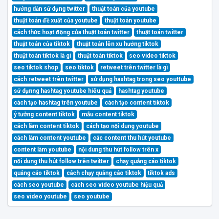
hướng dẫn sử dụng twitter
thuật toán của youtube
thuật toán đề xuất của youtube
thuật toán youtube
cách thức hoạt động của thuật toán twitter
thuật toán twitter
thuật toán của tiktok
thuật toán lên xu hướng tiktok
thuật toán tiktok là gì
thuật toán tiktok
seo video tiktok
seo tiktok shop
seo tiktok
retweet trên twitter là gì
cách retweet trên twitter
sử dụng hashtag trong seo youttube
sử dụnng hashtag youtube hiêu quả
hashtag youtube
cách tạo hashtag trên youtube
cách tạo content tiktok
ý tưởng content tiktok
mẫu content tiktok
cách làm content tiktok
cách tạo nội dung youtube
cách làm content youtube
các content thu hút youtube
content làm youtube
nội dung thu hút follow trên x
nội dung thu hút follow trên twitter
chạy quảng cáo tiktok
quảng cáo tiktok
cách chạy quảng cáo tiktok
tiktok ads
cách seo youtube
cách seo video youtube hiệu quả
seo video youtube
seo youtube