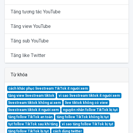
Tăng tương tác YouTube
Tăng view YouTube
Tăng sub YouTube
Tăng like Twitter
Từ khóa
cách khắc phục livestream TikTok ít người xem
tăng view livestream tiktok
vì sao livestream tiktok ít người xem
livestream tiktok không ai xem
live tiktok không có view
livestream tiktok ít người xem
nguyên nhân follow TikTok bị tụt
tăng follow TikTok an toàn
tăng follow TikTok không bị tụt
tụt follow TikTok sau khi tăng
vì sao tăng follow TikTok bị tụt
tăng follow TikTok bị tụt
cách dùng twitter