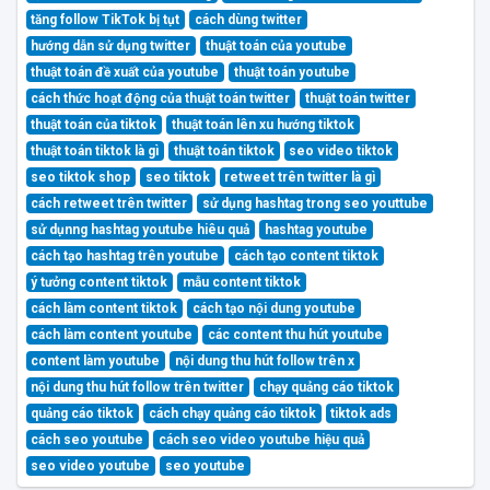
tăng follow TikTok bị tụt
cách dùng twitter
hướng dẫn sử dụng twitter
thuật toán của youtube
thuật toán đề xuất của youtube
thuật toán youtube
cách thức hoạt động của thuật toán twitter
thuật toán twitter
thuật toán của tiktok
thuật toán lên xu hướng tiktok
thuật toán tiktok là gì
thuật toán tiktok
seo video tiktok
seo tiktok shop
seo tiktok
retweet trên twitter là gì
cách retweet trên twitter
sử dụng hashtag trong seo youttube
sử dụnng hashtag youtube hiêu quả
hashtag youtube
cách tạo hashtag trên youtube
cách tạo content tiktok
ý tưởng content tiktok
mẫu content tiktok
cách làm content tiktok
cách tạo nội dung youtube
cách làm content youtube
các content thu hút youtube
content làm youtube
nội dung thu hút follow trên x
nội dung thu hút follow trên twitter
chạy quảng cáo tiktok
quảng cáo tiktok
cách chạy quảng cáo tiktok
tiktok ads
cách seo youtube
cách seo video youtube hiệu quả
seo video youtube
seo youtube