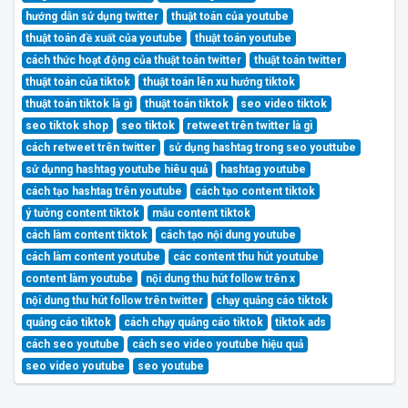
hướng dẫn sử dụng twitter
thuật toán của youtube
thuật toán đề xuất của youtube
thuật toán youtube
cách thức hoạt động của thuật toán twitter
thuật toán twitter
thuật toán của tiktok
thuật toán lên xu hướng tiktok
thuật toán tiktok là gì
thuật toán tiktok
seo video tiktok
seo tiktok shop
seo tiktok
retweet trên twitter là gì
cách retweet trên twitter
sử dụng hashtag trong seo youttube
sử dụnng hashtag youtube hiêu quả
hashtag youtube
cách tạo hashtag trên youtube
cách tạo content tiktok
ý tưởng content tiktok
mẫu content tiktok
cách làm content tiktok
cách tạo nội dung youtube
cách làm content youtube
các content thu hút youtube
content làm youtube
nội dung thu hút follow trên x
nội dung thu hút follow trên twitter
chạy quảng cáo tiktok
quảng cáo tiktok
cách chạy quảng cáo tiktok
tiktok ads
cách seo youtube
cách seo video youtube hiệu quả
seo video youtube
seo youtube