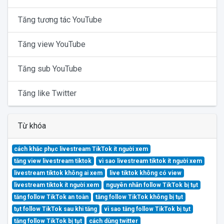
Tăng tương tác YouTube
Tăng view YouTube
Tăng sub YouTube
Tăng like Twitter
Từ khóa
cách khắc phục livestream TikTok ít người xem
tăng view livestream tiktok
vì sao livestream tiktok ít người xem
livestream tiktok không ai xem
live tiktok không có view
livestream tiktok ít người xem
nguyên nhân follow TikTok bị tụt
tăng follow TikTok an toàn
tăng follow TikTok không bị tụt
tụt follow TikTok sau khi tăng
vì sao tăng follow TikTok bị tụt
tăng follow TikTok bị tụt
cách dùng twitter