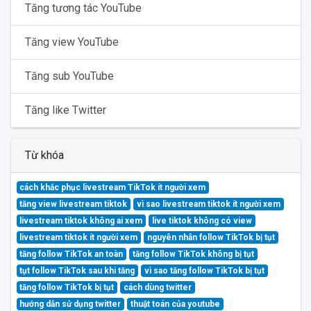
Tăng tương tác YouTube
Tăng view YouTube
Tăng sub YouTube
Tăng like Twitter
Từ khóa
cách khắc phục livestream TikTok ít người xem
tăng view livestream tiktok
vì sao livestream tiktok ít người xem
livestream tiktok không ai xem
live tiktok không có view
livestream tiktok ít người xem
nguyên nhân follow TikTok bị tụt
tăng follow TikTok an toàn
tăng follow TikTok không bị tụt
tụt follow TikTok sau khi tăng
vì sao tăng follow TikTok bị tụt
tăng follow TikTok bị tụt
cách dùng twitter
hướng dẫn sử dụng twitter
thuật toán của youtube