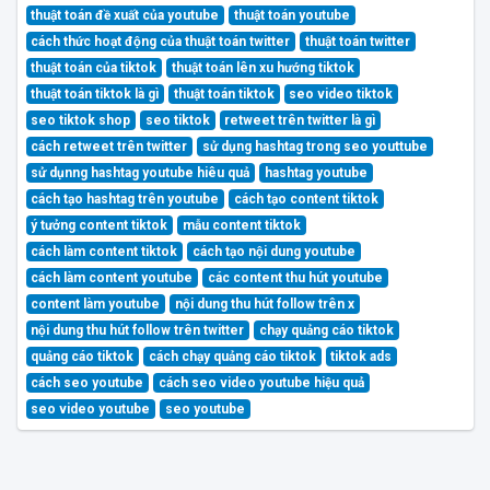
thuật toán đề xuất của youtube
thuật toán youtube
cách thức hoạt động của thuật toán twitter
thuật toán twitter
thuật toán của tiktok
thuật toán lên xu hướng tiktok
thuật toán tiktok là gì
thuật toán tiktok
seo video tiktok
seo tiktok shop
seo tiktok
retweet trên twitter là gì
cách retweet trên twitter
sử dụng hashtag trong seo youttube
sử dụnng hashtag youtube hiêu quả
hashtag youtube
cách tạo hashtag trên youtube
cách tạo content tiktok
ý tưởng content tiktok
mẫu content tiktok
cách làm content tiktok
cách tạo nội dung youtube
cách làm content youtube
các content thu hút youtube
content làm youtube
nội dung thu hút follow trên x
nội dung thu hút follow trên twitter
chạy quảng cáo tiktok
quảng cáo tiktok
cách chạy quảng cáo tiktok
tiktok ads
cách seo youtube
cách seo video youtube hiệu quả
seo video youtube
seo youtube