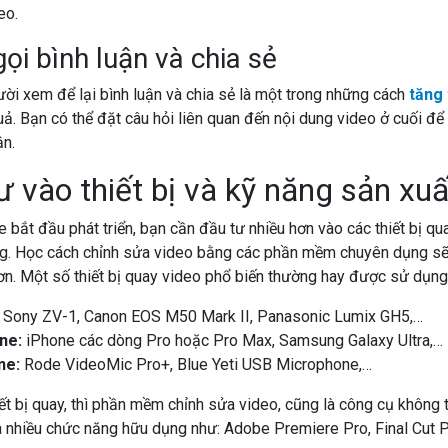
eo.
gọi bình luận và chia sẻ
ời xem để lại bình luận và chia sẻ là một trong những cách
tăng 
ả. Bạn có thể đặt câu hỏi liên quan đến nội dung video ở cuối đ
ận.
ư vào thiết bị và kỹ năng sản xuấ
 bắt đầu phát triển, bạn cần đầu tư nhiều hơn vào các thiết bị qu
ng. Học cách chỉnh sửa video bằng các phần mềm chuyên dụng sẽ
n. Một số thiết bị quay video phổ biến thường hay được sử dụng
:
Sony ZV-1, Canon EOS M50 Mark II, Panasonic Lumix GH5,…
ne:
iPhone các dòng Pro hoặc Pro Max, Samsung Galaxy Ultra,…
ne:
Rode VideoMic Pro+, Blue Yeti USB Microphone,…
ết bị quay, thì phần mềm chỉnh sửa video, cũng là công cụ không t
 nhiều chức năng hữu dụng như: Adobe Premiere Pro, Final Cut P