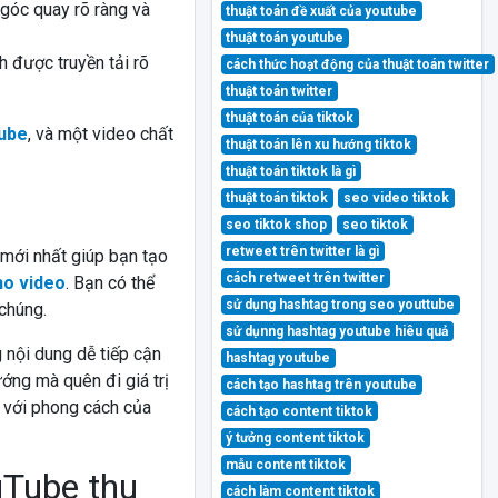
 góc quay rõ ràng và
thuật toán đề xuất của youtube
thuật toán youtube
 được truyền tải rõ
cách thức hoạt động của thuật toán twitter
thuật toán twitter
thuật toán của tiktok
Tube
, và một video chất
thuật toán lên xu hướng tiktok
thuật toán tiktok là gì
thuật toán tiktok
seo video tiktok
seo tiktok shop
seo tiktok
retweet trên twitter là gì
 mới nhất giúp bạn tạo
cách retweet trên twitter
ho video
. Bạn có thể
sử dụng hashtag trong seo youttube
chúng.
sử dụnng hashtag youtube hiêu quả
 nội dung dễ tiếp cận
hashtag youtube
ớng mà quên đi giá trị
cách tạo hashtag trên youtube
p với phong cách của
cách tạo content tiktok
ý tưởng content tiktok
mẫu content tiktok
uTube thu
cách làm content tiktok