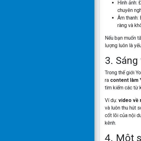
Hình ảnh: 
chuyên ngh
Âm thanh: 
ràng và kh
Nếu bạn muốn tăn
lượng luôn là yế
3. Sáng
Trong thế giới Y
ra
content làm
tìm kiếm các từ 
Ví dụ:
video về
và luôn thu hút 
cốt lõi của nội 
kênh.
4. Một 