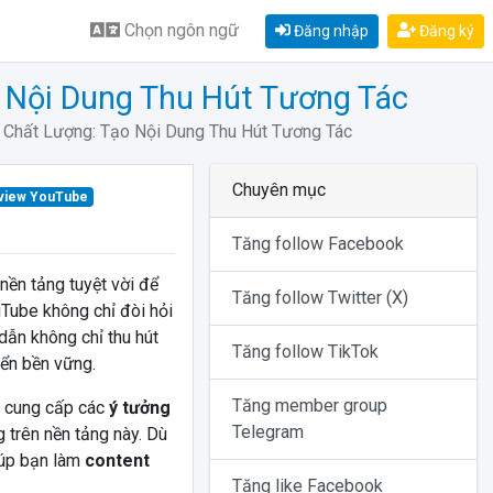
Chọn ngôn ngữ
Đăng nhập
Đăng ký
 Nội Dung Thu Hút Tương Tác
Chất Lượng: Tạo Nội Dung Thu Hút Tương Tác
Chuyên mục
view YouTube
Tăng follow Facebook
nền tảng tuyệt vời để
Tăng follow Twitter (X)
uTube không chỉ đòi hỏi
dẫn không chỉ thu hút
Tăng follow TikTok
iển bền vững.
Tăng member group
 cung cấp các
ý tưởng
Telegram
g trên nền tảng này. Dù
iúp bạn làm
content
Tăng like Facebook