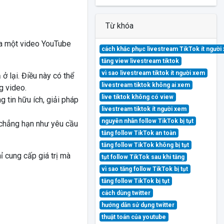
Từ khóa
của một video YouTube
cách khắc phục livestream TikTok ít người
tăng view livestream tiktok
vì sao livestream tiktok ít người xem
ở lại. Điều này có thể
livestream tiktok không ai xem
g video.
live tiktok không có view
g tin hữu ích, giải pháp
livestream tiktok ít người xem
nguyên nhân follow TikTok bị tụt
 chẳng hạn như yêu cầu
tăng follow TikTok an toàn
tăng follow TikTok không bị tụt
 cung cấp giá trị mà
tụt follow TikTok sau khi tăng
vì sao tăng follow TikTok bị tụt
tăng follow TikTok bị tụt
cách dùng twitter
hướng dẫn sử dụng twitter
thuật toán của youtube