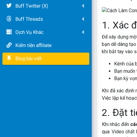
Buff Twitter (X)
Buff Threads
1. Xác 
Dịch Vụ Khác
Để xây dựng một 
bạn dễ dàng tạo 
Kiếm tiền affiliate
khi bắt tay vào 
Blog bài viết
Kênh của 
Bạn muốn t
Bạn kỳ vọn
Khi đã xác định 
Việc lập kế hoạc
2. Đặt t
Khi nhắc đến
cá
qua. Video chất 