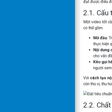
đạt được điều đó
2.1. Cấu 
Một video tốt cầ
có thể gồm:
Mở đầu
: 
thực hiện q
Nội dung 
cho vấn đề
Kêu gọi h
người xem n
Với
cách tạo n
còn thú vị, thu 
2.2. Chất