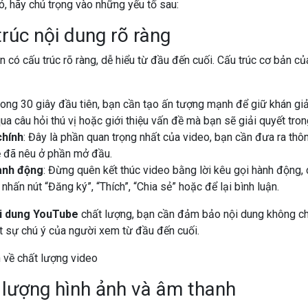
, hãy chú trọng vào những yếu tố sau:
trúc nội dung rõ ràng
n có cấu trúc rõ ràng, dễ hiểu từ đầu đến cuối. Cấu trúc cơ bản 
Trong 30 giây đầu tiên, bạn cần tạo ấn tượng mạnh để giữ khán giả 
ua câu hỏi thú vị hoặc giới thiệu vấn đề mà bạn sẽ giải quyết tron
chính
: Đây là phần quan trọng nhất của video, bạn cần đưa ra thôn
 đã nêu ở phần mở đầu.
ành động
: Đừng quên kết thúc video bằng lời kêu gọi hành động,
hấn nút “Đăng ký”, “Thích”, “Chia sẻ” hoặc để lại bình luận.
ội dung YouTube
chất lượng, bạn cần đảm bảo nội dung không chỉ
hút sự chú ý của người xem từ đầu đến cuối.
 lượng hình ảnh và âm thanh