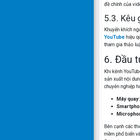
đề chính của vid
5.3. Kêu 
Khuyến khích ngư
YouTube
hiệu qu
tham gia thảo lu
6. Đầu t
Khi kênh YouTube
sản xuất nội du
chuyên nghiệp hơ
Máy quay
Smartpho
Micropho
Bên cạnh các thi
mềm phổ biến và