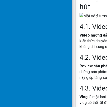
hút
4.1. Vide
Video hướng d
kiến thức chuyên
không chỉ cung cấ
4.2. Vid
Review sản ph
những sản phẩm 
này giúp tăng sự
4.3. Vide
Vlog
là một loại
vlog có thể rất đ