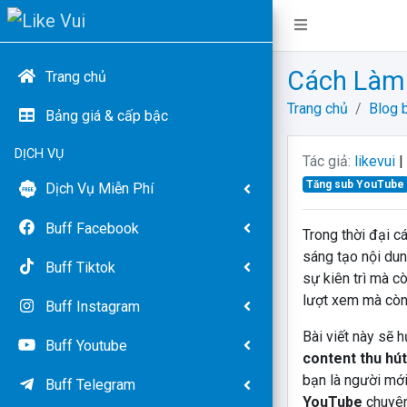
Cách Làm 
Trang chủ
Trang chủ
Blog b
Bảng giá & cấp bậc
DỊCH VỤ
Tác giả:
likevui
|
Tăng sub YouTube
Dịch Vụ Miễn Phí
Buff Facebook
Trong thời đại c
sáng tạo nội dun
Buff Tiktok
sự kiên trì mà c
lượt xem mà còn 
Buff Instagram
Bài viết này sẽ
Buff Youtube
content thu hú
bạn là người mới
Buff Telegram
YouTube
chuyên 