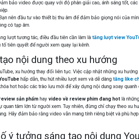
Đảm bảo video được quay với độ phân giải cao, ánh sáng tốt, các
iệp.
Bạn nên đầu tư vào thiết bị thu âm để đảm bảo giọng nói của mình
ông có tạp âm.
g lượt tương tác, điều đầu tiên cần làm là
tăng lượt view You
u tố tiên quyết để người xem quay lại kênh.
 tạo nội dung theo xu hướng
ouTube, xu hướng thay đổi liên tục. Việc cập nhật những xu hướng
 YouTube
hấp dẫn, thu hút nhiều lượt xem và dễ dàng
tăng like c
khóa hot hoặc các trào lưu mới để xây dựng nội dung xoay quanh 
 review sản phẩm
hay
video về review phim đang hot
là những
sự quan tâm lớn từ người xem. Tuy nhiên, đừng chỉ chạy theo xu hư
dung. Hãy đảm bảo rằng video vẫn mang tính riêng biệt và phù hợ
số ý tưởng sáng tạo nội dung Yo