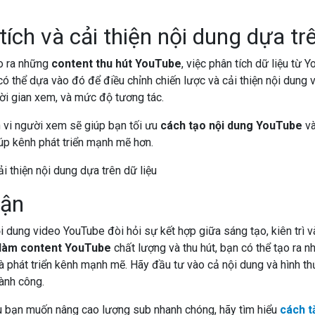
tích và cải thiện nội dung dựa trê
ạo ra những
content thu hút YouTube
, việc phân tích dữ liệu từ Y
có thể dựa vào đó để điều chỉnh chiến lược và cải thiện nội dung v
ời gian xem, và mức độ tương tác.
h vi người xem sẽ giúp bạn tối ưu
cách tạo nội dung YouTube
và
úp kênh phát triển mạnh mẽ hơn.
uận
i dung video YouTube đòi hỏi sự kết hợp giữa sáng tạo, kiên trì v
làm content YouTube
chất lượng và thu hút, bạn có thể tạo ra 
à phát triển kênh mạnh mẽ. Hãy đầu tư vào cả nội dung và hình t
ành công.
u bạn muốn nâng cao lượng sub nhanh chóng, hãy tìm hiểu
cách t