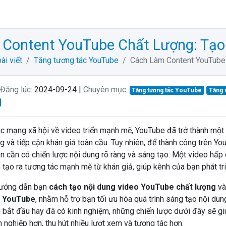
Content YouTube Chất Lượng: Tạo
ài viết
Tăng tương tác YouTube
Cách Làm Content YouTube 
Đăng lúc:
2024-09-24 |
Chuyên mục:
Tăng tương tác YouTube
Tăng 
ác mạng xã hội về video triển mạnh mẽ, YouTube đã trở thành một 
g và tiếp cận khán giả toàn cầu. Tuy nhiên, để thành công trên Yo
òn cần có chiến lược nội dung rõ ràng và sáng tạo. Một video hấp 
tạo ra tương tác mạnh mẽ từ khán giả, giúp kênh của bạn phát tr
 hướng dẫn bạn
cách tạo nội dung video YouTube chất lượng
và
t YouTube
, nhằm hỗ trợ bạn tối ưu hóa quá trình sáng tạo nội dun
 bắt đầu hay đã có kinh nghiệm, những chiến lược dưới đây sẽ g
nghiệp hơn, thu hút nhiều lượt xem và tương tác hơn.