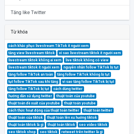
Tăng like Twitter
Từ khóa
cách khắc phục livestream TikTok ít người xem
tăng view livestream tiktok
vì sao livestream tiktok ít người xem
livestream tiktok không ai xem
live tiktok không có view
livestream tiktok ít người xem
nguyên nhân follow TikTok bị tụt
tăng follow TikTok an toàn
tăng follow TikTok không bị tụt
tụt follow TikTok sau khi tăng
vì sao tăng follow TikTok bị tụt
tăng follow TikTok bị tụt
cách dùng twitter
hướng dẫn sử dụng twitter
thuật toán của youtube
thuật toán đề xuất của youtube
thuật toán youtube
cách thức hoạt động của thuật toán twitter
thuật toán twitter
thuật toán của tiktok
thuật toán lên xu hướng tiktok
thuật toán tiktok là gì
thuật toán tiktok
seo video tiktok
seo tiktok shop
seo tiktok
retweet trên twitter là gì