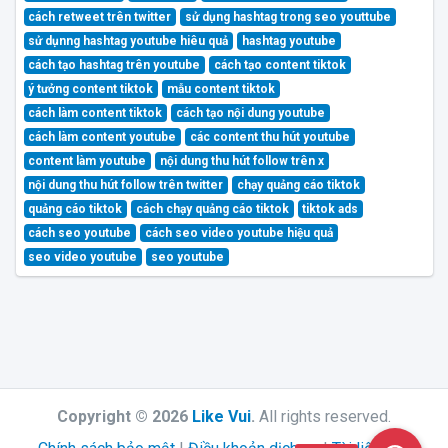
cách retweet trên twitter
sử dụng hashtag trong seo youttube
sử dụnng hashtag youtube hiêu quả
hashtag youtube
cách tạo hashtag trên youtube
cách tạo content tiktok
ý tưởng content tiktok
mẫu content tiktok
cách làm content tiktok
cách tạo nội dung youtube
cách làm content youtube
các content thu hút youtube
content làm youtube
nội dung thu hút follow trên x
nội dung thu hút follow trên twitter
chạy quảng cáo tiktok
quảng cáo tiktok
cách chạy quảng cáo tiktok
tiktok ads
cách seo youtube
cách seo video youtube hiệu quả
seo video youtube
seo youtube
Copyright © 2026
Like Vui
.
All rights reserved.