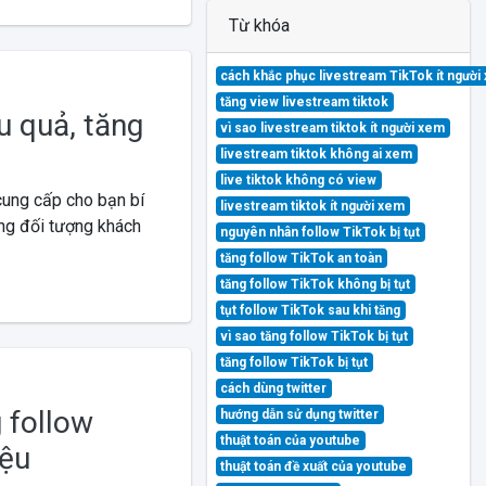
Từ khóa
cách khắc phục livestream TikTok ít người
tăng view livestream tiktok
u quả, tăng
vì sao livestream tiktok ít người xem
livestream tiktok không ai xem
live tiktok không có view
cung cấp cho bạn bí
livestream tiktok ít người xem
úng đối tượng khách
nguyên nhân follow TikTok bị tụt
tăng follow TikTok an toàn
tăng follow TikTok không bị tụt
tụt follow TikTok sau khi tăng
vì sao tăng follow TikTok bị tụt
tăng follow TikTok bị tụt
cách dùng twitter
 follow
hướng dẫn sử dụng twitter
thuật toán của youtube
iệu
thuật toán đề xuất của youtube