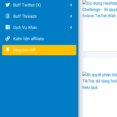
Buff Twitter (X)
Buff Threads
Dịch Vụ Khác
Kiếm tiền affiliate
Blog bài viết