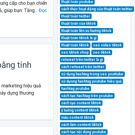
thuật toán youtube
 cung cấp cho bạn chiến
cách thức hoạt động của thuật toán twitter
, giúp bạn: Tăng...
Đọc
thuật toán twitter
thuật toán của tiktok
thuật toán lên xu hướng tiktok
thuật toán tiktok là gì
thuật toán tiktok
seo video tiktok
seo tiktok shop
seo tiktok
retweet trên twitter là gì
bằng tính
cách retweet trên twitter
sử dụng hashtag trong seo youttube
sử dụnng hashtag youtube hiêu quả
ụ marketing hiệu quả
hashtag youtube
 xây dựng thương
cách tạo hashtag trên youtube
cách tạo content tiktok
ý tưởng content tiktok
mẫu content tiktok
cách làm content tiktok
cách tạo nội dung youtube