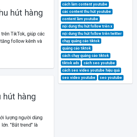
cách làm content youtube
thu hút hàng
các content thu hút youtube
content làm youtube
nội dung thu hút follow trên x
trên TikTok, giúp các
nội dung thu hút follow trên twitter
 tăng follow kênh và
chạy quảng cáo tiktok
quảng cáo tiktok
cách chạy quảng cáo tiktok
tiktok ads
cách seo youtube
cách seo video youtube hiệu quả
seo video youtube
seo youtube
u hút hàng
với lượng người dùng
lớn. "Bắt trend" là