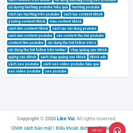
cách retweet trên twitter
sử dụng hashtag trong seo youttube
sử dụnng hashtag youtube hiêu quả
hashtag youtube
cách tạo hashtag trên youtube
cách tạo content tiktok
ý tưởng content tiktok
mẫu content tiktok
cách làm content tiktok
cách tạo nội dung youtube
cách làm content youtube
các content thu hút youtube
content làm youtube
nội dung thu hút follow trên x
nội dung thu hút follow trên twitter
chạy quảng cáo tiktok
quảng cáo tiktok
cách chạy quảng cáo tiktok
tiktok ads
cách seo youtube
cách seo video youtube hiệu quả
seo video youtube
seo youtube
Copyright © 2026
Like Vui
.
All rights reserved.
Chính sách bảo mật
|
Điều khoản dịch vụ
|
Tài liệu API
Hỗ trợ