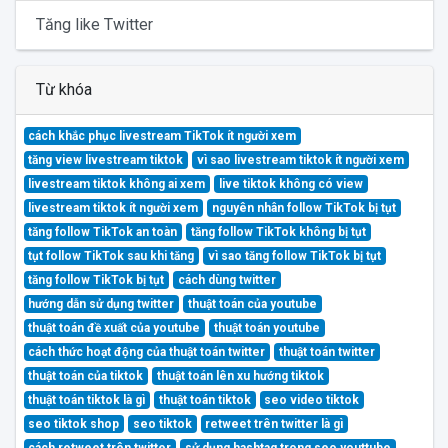
Tăng like Twitter
Từ khóa
cách khắc phục livestream TikTok ít người xem
tăng view livestream tiktok
vì sao livestream tiktok ít người xem
livestream tiktok không ai xem
live tiktok không có view
livestream tiktok ít người xem
nguyên nhân follow TikTok bị tụt
tăng follow TikTok an toàn
tăng follow TikTok không bị tụt
tụt follow TikTok sau khi tăng
vì sao tăng follow TikTok bị tụt
tăng follow TikTok bị tụt
cách dùng twitter
hướng dẫn sử dụng twitter
thuật toán của youtube
thuật toán đề xuất của youtube
thuật toán youtube
cách thức hoạt động của thuật toán twitter
thuật toán twitter
thuật toán của tiktok
thuật toán lên xu hướng tiktok
thuật toán tiktok là gì
thuật toán tiktok
seo video tiktok
seo tiktok shop
seo tiktok
retweet trên twitter là gì