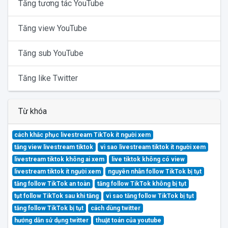
Tăng tương tác YouTube
Tăng view YouTube
Tăng sub YouTube
Tăng like Twitter
Từ khóa
cách khắc phục livestream TikTok ít người xem
tăng view livestream tiktok
vì sao livestream tiktok ít người xem
livestream tiktok không ai xem
live tiktok không có view
livestream tiktok ít người xem
nguyên nhân follow TikTok bị tụt
tăng follow TikTok an toàn
tăng follow TikTok không bị tụt
tụt follow TikTok sau khi tăng
vì sao tăng follow TikTok bị tụt
tăng follow TikTok bị tụt
cách dùng twitter
hướng dẫn sử dụng twitter
thuật toán của youtube