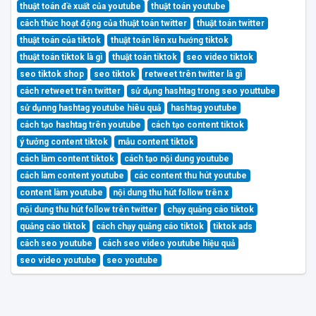
thuật toán đề xuất của youtube
thuật toán youtube
cách thức hoạt động của thuật toán twitter
thuật toán twitter
thuật toán của tiktok
thuật toán lên xu hướng tiktok
thuật toán tiktok là gì
thuật toán tiktok
seo video tiktok
seo tiktok shop
seo tiktok
retweet trên twitter là gì
cách retweet trên twitter
sử dụng hashtag trong seo youttube
sử dụnng hashtag youtube hiêu quả
hashtag youtube
cách tạo hashtag trên youtube
cách tạo content tiktok
ý tưởng content tiktok
mẫu content tiktok
cách làm content tiktok
cách tạo nội dung youtube
cách làm content youtube
các content thu hút youtube
content làm youtube
nội dung thu hút follow trên x
nội dung thu hút follow trên twitter
chạy quảng cáo tiktok
quảng cáo tiktok
cách chạy quảng cáo tiktok
tiktok ads
cách seo youtube
cách seo video youtube hiệu quả
seo video youtube
seo youtube