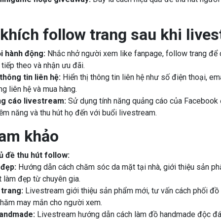
khích follow trang sau khi live
ọi hành động:
Nhắc nhở người xem like fanpage, follow trang để 
tiếp theo và nhận ưu đãi.
hông tin liên hệ:
Hiển thị thông tin liên hệ như số điện thoại, e
g liên hệ và mua hàng.
g cáo livestream:
Sử dụng tính năng quảng cáo của Facebook đ
iềm năng và thu hút họ đến với buổi livestream.
ham khảo
 đề thu hút follow:
đẹp:
Hướng dẫn cách chăm sóc da mặt tại nhà, giới thiệu sản ph
 làm đẹp từ chuyên gia.
 trang:
Livestream giới thiệu sản phẩm mới, tư vấn cách phối đồ
thăm may mắn cho người xem.
andmade:
Livestream hướng dẫn cách làm đồ handmade độc đáo