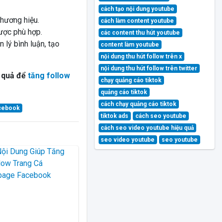
cách tạo nội dung youtube
thương hiệu.
cách làm content youtube
lược phù hợp.
các content thu hút youtube
lý bình luận, tạo
content làm youtube
nội dung thu hút follow trên x
nội dung thu hút follow trên twitter
u quả để
tăng follow
chạy quảng cáo tiktok
quảng cáo tiktok
cách chạy quảng cáo tiktok
acebook
tiktok ads
cách seo youtube
cách seo video youtube hiệu quả
seo video youtube
seo youtube