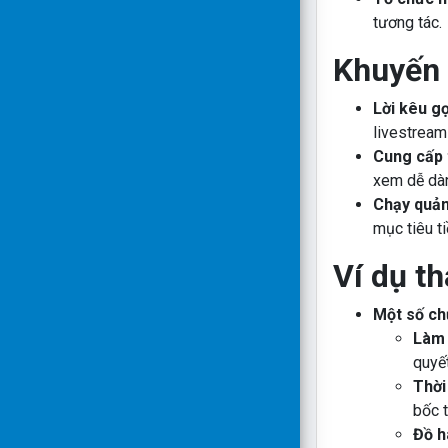
tương tác.
Khuyến 
Lời kêu g
livestream 
Cung cấp t
xem dễ dàn
Chạy quản
mục tiêu t
Ví dụ t
Một số chủ
Làm 
quyết
Thời
bốc 
Đồ h