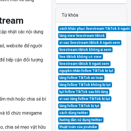
Từ khóa
stream
cách khắc phục livestream TikTok ít người
cập nhật các nội dung
tăng view livestream tiktok
vì sao livestream tiktok ít người xem
mail, website để người
livestream tiktok không ai xem
live tiktok không có view
ể tiếp cận đối tượng
livestream tiktok ít người xem
nguyên nhân follow TikTok bị tụt
tăng follow TikTok an toàn
tăng follow TikTok không bị tụt
tụt follow TikTok sau khi tăng
ẩm mới hoặc chia sẻ bí
vì sao tăng follow TikTok bị tụt
tăng follow TikTok bị tụt
 và tổ chức minigame
cách dùng twitter
hướng dẫn sử dụng twitter
, chia sẻ mẹo vặt hữu
thuật toán của youtube