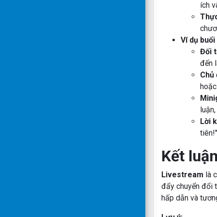
ích 
Thực
chươ
Ví dụ buổi
Đối 
đến 
Chủ 
hoặc 
Mini
luận,
Lời 
tiên!
Kết luậ
Livestream
là 
đẩy chuyển đổi 
hấp dẫn và tương