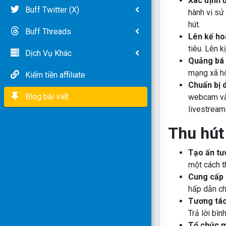
Xác định 
Buff Twitter (X)
hành vi sử
hút.
Buff Threads
Lên kế ho
tiêu. Lên k
Dịch Vụ Khác
Quảng bá 
mạng xã hộ
Kiếm tiền affiliate
Chuẩn bị 
Blog bài viết
webcam và 
livestream
Thu hút
Tạo ấn tư
một cách th
Cung cấp n
hấp dẫn ch
Tương tác
Trả lời bìn
Tổ chức m