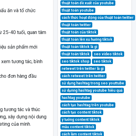
thuật toán đề xuất của youtube
nấu ăn và tổ chức
thuật toán youtube
cách thức hoạt động của thuật toán twitter
thuật toán twitter
 25-40 tuổi, quan tâm
thuật toán của tiktok
thuật toán lên xu hướng tiktok
hiệu sản phẩm mới
thuật toán tiktok là gì
thuật toán tiktok
seo video tiktok
xem tương tác, bình
seo tiktok shop
seo tiktok
retweet trên twitter là gì
cho đơn hàng đầu
cách retweet trên twitter
sử dụng hashtag trong seo youttube
sử dụnng hashtag youtube hiêu quả
hashtag youtube
cách tạo hashtag trên youtube
ng tương tác và thúc
cách tạo content tiktok
ỡng, xây dựng nội dung
ý tưởng content tiktok
eting của mình.
mẫu content tiktok
cách làm content tiktok