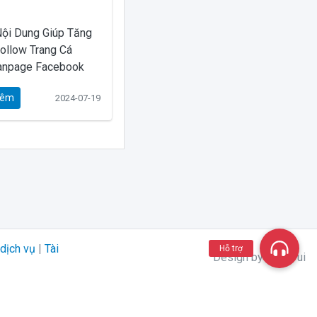
Nội Dung Giúp Tăng
ollow Trang Cá
anpage Facebook
hêm
2024-07-19
dịch vụ
|
Tài
Hỗ trợ
Design by Like Vui