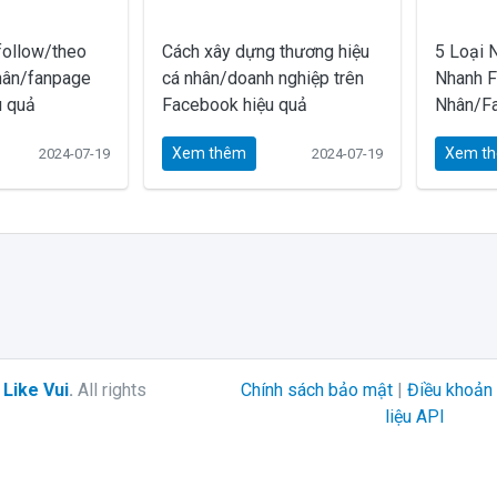
follow/theo
Cách xây dựng thương hiệu
5 Loại 
nhân/fanpage
cá nhân/doanh nghiệp trên
Nhanh F
u quả
Facebook hiệu quả
Nhân/F
Xem thêm
Xem t
2024-07-19
2024-07-19
6
Like Vui
.
All rights
Chính sách bảo mật
|
Điều khoản 
liệu API