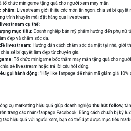
và tổ chức minigame tặng quà cho người xem may mắn.
 phẩm:
Livestream giới thiệu các món ăn ngon, chia sẻ bí quyết 
ng trình khuyến mãi đặt hàng qua livestream.
 livestream cụ thể:
tượng mục tiêu:
Doanh nghiệp bán mỹ phẩm hướng đến phụ nữ từ
làm đẹp và chăm sóc da.
đề livestream:
Hướng dẫn cách chăm sóc da mặt tại nhà, giới t
chia sẻ bí quyết làm đẹp từ chuyên gia.
game:
Tổ chức minigame bốc thăm may mắn tặng quà cho người 
 chia sẻ livestream hoặc trả lời câu hỏi đúng.
kêu gọi hành động:
"Hãy like fanpage để nhận mã giảm giá 10% 
"
n
công cụ marketing hiệu quả giúp doanh nghiệp
thu hút follow
, tă
trên trang các nhân/fanpage Facebook. Bằng cách chuẩn bị kỹ lư
 tác hiệu quả với người xem, bạn có thể đạt được mục tiêu mark