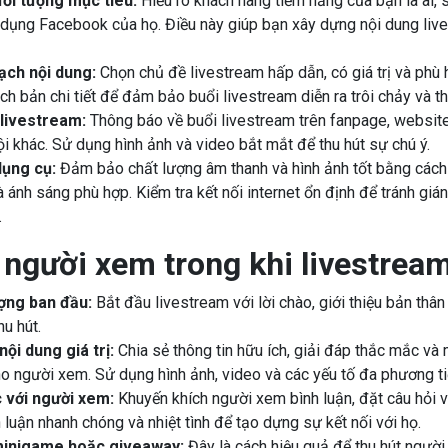
đối tượng mục tiêu:
Hiểu rõ khách hàng tiềm năng của bạn là ai, s
 dụng Facebook của họ. Điều này giúp bạn xây dựng nội dung liv
ạch nội dung:
Chọn chủ đề livestream hấp dẫn, có giá trị và phù
ịch bản chi tiết để đảm bảo buổi livestream diễn ra trôi chảy và th
livestream:
Thông báo về buổi livestream trên fanpage, website
i khác. Sử dụng hình ảnh và video bắt mắt để thu hút sự chú ý.
dụng cụ:
Đảm bảo chất lượng âm thanh và hình ảnh tốt bằng cách
ánh sáng phù hợp. Kiểm tra kết nối internet ổn định để tránh gián
.
 người xem trong khi livestrea
ợng ban đầu:
Bắt đầu livestream với lời chào, giới thiệu bản thâ
u hút.
ội dung giá trị:
Chia sẻ thông tin hữu ích, giải đáp thắc mắc và
o người xem. Sử dụng hình ảnh, video và các yếu tố đa phương tiệ
 với người xem:
Khuyến khích người xem bình luận, đặt câu hỏi v
h luận nhanh chóng và nhiệt tình để tạo dựng sự kết nối với họ.
inigame hoặc giveaway:
Đây là cách hiệu quả để thu hút ngườ