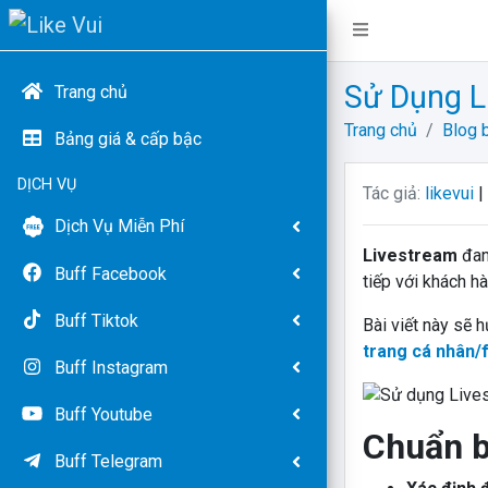
Sử Dụng L
Trang chủ
Trang chủ
Blog b
Bảng giá & cấp bậc
DỊCH VỤ
Tác giả:
likevui
|
Dịch Vụ Miễn Phí
Livestream
đan
Buff Facebook
tiếp với khách hà
Buff Tiktok
Bài viết này sẽ
trang cá nhân
Buff Instagram
Buff Youtube
Chuẩn b
Buff Telegram