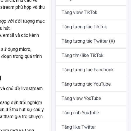
ở thích, nhu cầu và
estream phù hợp và thu
Tăng view TikTok
 hợp với đối tượng mục
Tăng tương tác TikTok
u hút.
, email và các kênh
Tăng tương tác Twitter (X)
 sử dụng micro,
Tăng tim/like TikTok
 đoạn trong quá trình
Tăng tương tác Facebook
m
Tăng tương tác YouTube
n và chủ đề livestream
Tăng view YouTube
 mang đến trải nghiệm
n để thu hút sự chú ý.
Tăng sub YouTube
à tham gia trò chuyện.
Tăng like Twitter
i xem mới và tăng